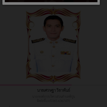
นายเศรษฐา ริยาพันธ์
นายกองค์การบริหารส่วนตำบลพิปูน
ติดต่อที่เบอร์ 065-6367475