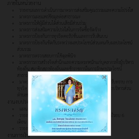
ภายในหน่วยงาน
รายงานผลการดำเนินการมาตรการส่งเสริมคุณธรรมและความโปร่งใส
มาตรการเผยแพร่ข้อมูลต่อสาธารณะ
มาตรการให้ผู้มีส่วนได้ส่วนเสียมีส่วนร่วม
มาตรการส่งเสริมความโปร่งใสในการจัดซื้อจัดจ้าง
มาตรการป้องกันการทุจริตคอรัปชั่นและการรับสินบน
มาตรการป้องกันขัดกันระหว่างผลประโยชน์ส่วนตนกับผลประโยชน์
ส่วนรวม
มาตรการตรวจสอบการใช้ดุลพินิจ
มาตรการการสร้างจิตสำนึกและความตระหนักแก่บุคลากรทั้งผู้บริหาร
ท้องถิ่น สมาชิกสภาท้องถิ่นและข้าราชการในการรักษาประโยชน์
สาธารณะ
×
มาตรการจัดการในกรณีที่ตรวจสอบ หรือได้รับแจ้ง หรือรับทราบ การ
ทุจริต หรือการกระทำที่ก่อให้เกิดความเสียหายแก่องค์การบริหารส่วน
ตำบลพิปูน
งานงบประมาณ
แผนการใช้จ่ายงบประมาณประจำปี
รายงานการกำกับติดตามการใช้จ่ายงบประมาณ ประจำปีรอบ 6
เดือน
รายงานผลการใช้จ่ายงบประมาณประจำปี
งานการเงิน