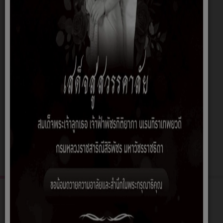
นายเศรษฐา ริยาพันธ์
นายกองค์การบริหารส่วนตำบลพิปูน
ติดต่อที่เบอร์ 065-6367475